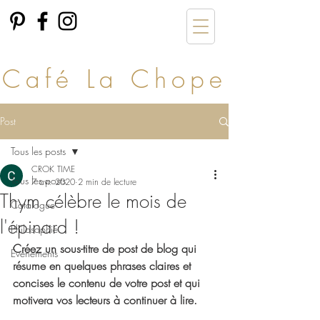
Café La Chope
Post
Tous les posts
CROK TIME
Tous les posts
7 avr. 2020
2 min de lecture
Thym célèbre le mois de
Catalogue
l'épinard !
Philosophie
Créez un sous-titre de post de blog qui 
Événements
résume en quelques phrases claires et 
concises le contenu de votre post et qui 
motivera vos lecteurs à continuer à lire.